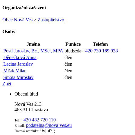
Organizační zařazení
Obec Nová Ves
>
Zastupitelstvo
Osoby
Jméno
Funkce
Telefon
Postl Jaroslav, Bc., MSc., MPA
předseda
+420 730 169 928
Dědečková Anna
člen
Lacina Jaroslav
člen
Mišík Milan
člen
Smola Miroslav
člen
Zpět
Obecní úřad
Nová Ves 213
463 31 Chrastava
+420 482 720 110
Tel:
podatelna@nova-ves.eu
E-mail:
9yjbi7g
Datová schránka: