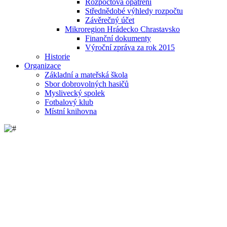
Rozpočtová opatření
Střednědobé výhledy rozpočtu
Závěrečný účet
Mikroregion Hrádecko Chrastavsko
Finanční dokumenty
Výroční zpráva za rok 2015
Historie
Organizace
Základní a mateřská škola
Sbor dobrovolných hasičů
Myslivecký spolek
Fotbalový klub
Místní knihovna