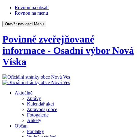
Rovnou na obsah
Rovnou na menu
Otevřit navigaci
Menu
Povinně zveřejňované
informace - Osadní výbor Nová
Víska
Aktuálně
Zprávy
Kalendář akcí
Zpravodaj obce
Fotogalerie
Ankety
Občan
Poplatky
Vodné a stočné