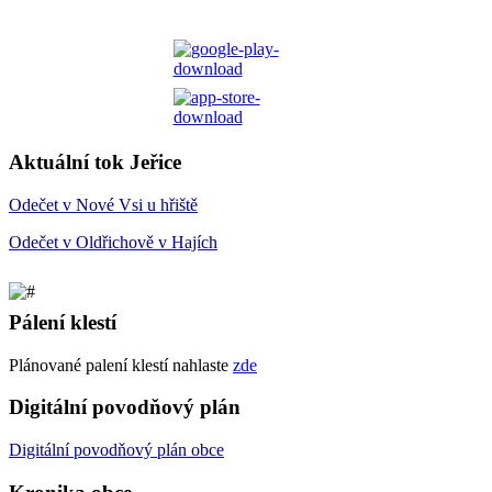
Aktuální tok Jeřice
Odečet v Nové Vsi u hřiště
Odečet v Oldřichově v Hajích
Pálení klestí
Plánované palení klestí nahlaste
zde
Digitální povodňový plán
Digitální
povodňový plán
obce