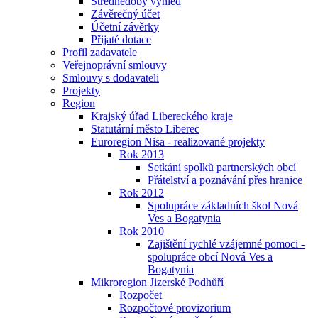
Střednědobý výhled
Závěrečný účet
Účetní závěrky
Přijaté dotace
Profil zadavatele
Veřejnoprávní smlouvy
Smlouvy s dodavateli
Projekty
Region
Krajský úřad Libereckého kraje
Statutární město Liberec
Euroregion Nisa - realizované projekty
Rok 2013
Setkání spolků partnerských obcí
Přátelství a poznávání přes hranice
Rok 2012
Spolupráce základních škol Nová
Ves a Bogatynia
Rok 2010
Zajištění rychlé vzájemné pomoci -
spolupráce obcí Nová Ves a
Bogatynia
Mikroregion Jizerské Podhůří
Rozpočet
Rozpočtové provizorium