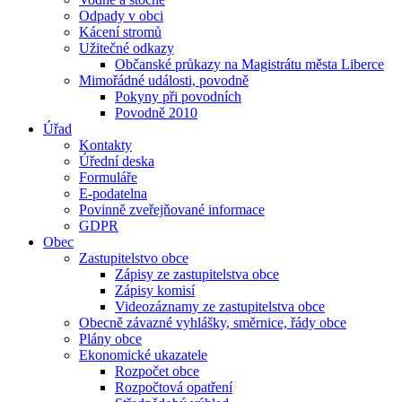
Odpady v obci
Kácení stromů
Užitečné odkazy
Občanské průkazy na Magistrátu města Liberce
Mimořádné události, povodně
Pokyny při povodních
Povodně 2010
Úřad
Kontakty
Úřední deska
Formuláře
E-podatelna
Povinně zveřejňované informace
GDPR
Obec
Zastupitelstvo obce
Zápisy ze zastupitelstva obce
Zápisy komisí
Videozáznamy ze zastupitelstva obce
Obecně závazné vyhlášky, směrnice, řády obce
Plány obce
Ekonomické ukazatele
Rozpočet obce
Rozpočtová opatření