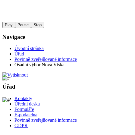
Play
Pause
Stop
Navigace
Úvodní stránka
Úřad
Povinně zveřejňované informace
Osadní výbor Nová Víska
Úřad
Kontakty
Úřední deska
Formuláře
E-podatelna
Povinně zveřejňované informace
GDPR