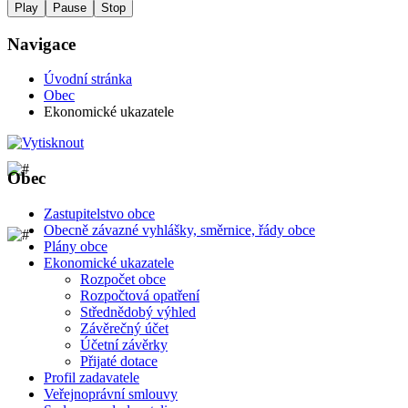
Play
Pause
Stop
Navigace
Úvodní stránka
Obec
Ekonomické ukazatele
Obec
Zastupitelstvo obce
Obecně závazné vyhlášky, směrnice, řády obce
Plány obce
Ekonomické ukazatele
Rozpočet obce
Rozpočtová opatření
Střednědobý výhled
Závěrečný účet
Účetní závěrky
Přijaté dotace
Profil zadavatele
Veřejnoprávní smlouvy