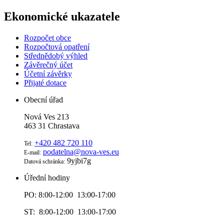
Ekonomické ukazatele
Rozpočet obce
Rozpočtová opatření
Střednědobý výhled
Závěrečný účet
Účetní závěrky
Přijaté dotace
Obecní úřad
Nová Ves 213
463 31 Chrastava
+420 482 720 110
Tel:
podatelna@nova-ves.eu
E-mail:
9yjbi7g
Datová schránka:
Úřední hodiny
PO: 8:00-12:00 13:00-17:00
ST: 8:00-12:00 13:00-17:00