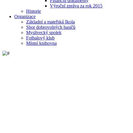
Finanční dokumenty
Výroční zpráva za rok 2015
Historie
Organizace
Základní a mateřská škola
Sbor dobrovolných hasičů
Myslivecký spolek
Fotbalový klub
Místní knihovna