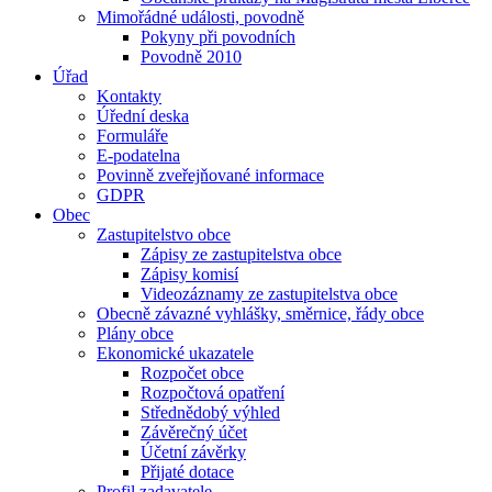
Mimořádné události, povodně
Pokyny při povodních
Povodně 2010
Úřad
Kontakty
Úřední deska
Formuláře
E-podatelna
Povinně zveřejňované informace
GDPR
Obec
Zastupitelstvo obce
Zápisy ze zastupitelstva obce
Zápisy komisí
Videozáznamy ze zastupitelstva obce
Obecně závazné vyhlášky, směrnice, řády obce
Plány obce
Ekonomické ukazatele
Rozpočet obce
Rozpočtová opatření
Střednědobý výhled
Závěrečný účet
Účetní závěrky
Přijaté dotace
Profil zadavatele