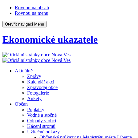
Rovnou na obsah
Rovnou na menu
Otevřit navigaci
Menu
Ekonomické ukazatele
Aktuálně
Zprávy
Kalendář akcí
Zpravodaj obce
Fotogalerie
Ankety
Občan
Poplatky
Vodné a stočné
Odpady v obci
Kácení stromů
Užitečné odkazy
Občanské průkazy na Magistrátu města Liberce