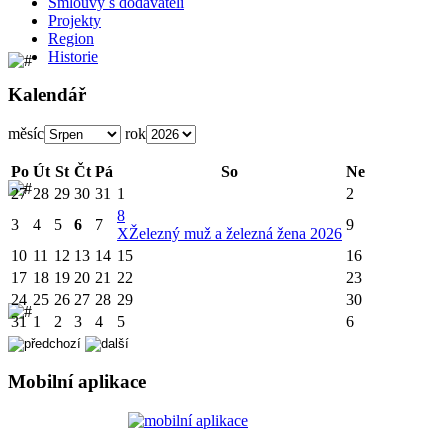
Smlouvy s dodavateli
Projekty
Region
Historie
Kalendář
měsíc
rok
Po
Út
St
Čt
Pá
So
Ne
27
28
29
30
31
1
2
8
3
4
5
6
7
9
X
Železný muž a železná žena 2026
10
11
12
13
14
15
16
17
18
19
20
21
22
23
24
25
26
27
28
29
30
31
1
2
3
4
5
6
Mobilní aplikace