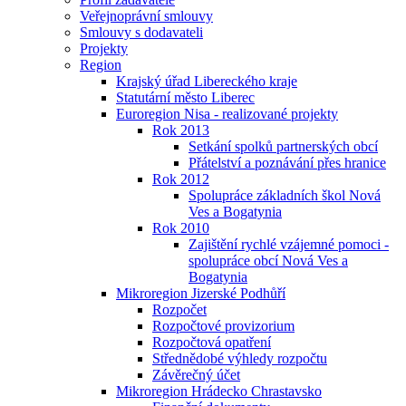
Veřejnoprávní smlouvy
Smlouvy s dodavateli
Projekty
Region
Krajský úřad Libereckého kraje
Statutární město Liberec
Euroregion Nisa - realizované projekty
Rok 2013
Setkání spolků partnerských obcí
Přátelství a poznávání přes hranice
Rok 2012
Spolupráce základních škol Nová
Ves a Bogatynia
Rok 2010
Zajištění rychlé vzájemné pomoci -
spolupráce obcí Nová Ves a
Bogatynia
Mikroregion Jizerské Podhůří
Rozpočet
Rozpočtové provizorium
Rozpočtová opatření
Střednědobé výhledy rozpočtu
Závěrečný účet
Mikroregion Hrádecko Chrastavsko