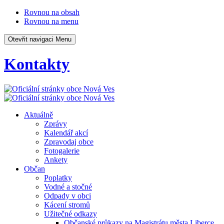
Rovnou na obsah
Rovnou na menu
Otevřit navigaci
Menu
Kontakty
Aktuálně
Zprávy
Kalendář akcí
Zpravodaj obce
Fotogalerie
Ankety
Občan
Poplatky
Vodné a stočné
Odpady v obci
Kácení stromů
Užitečné odkazy
Občanské průkazy na Magistrátu města Liberce