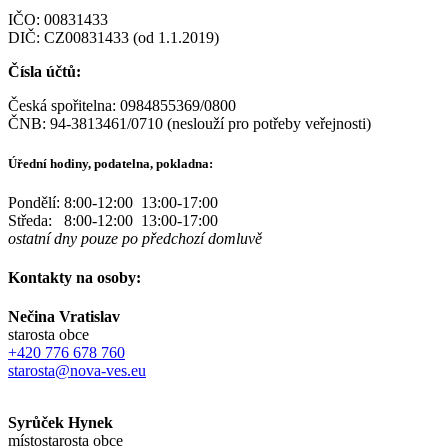
IČO: 00831433
DIČ: CZ00831433 (od 1.1.2019)
Čísla účtů:
Česká spořitelna: 0984855369/0800
ČNB: 94-3813461/0710 (neslouží pro potřeby veřejnosti)
Úřední hodiny, podatelna, pokladna:
Pondělí: 8:00-12:00 13:00-17:00
Středa: 8:00-12:00 13:00-17:00
ostatní dny pouze po předchozí domluvě
Kontakty na osoby:
Nečina Vratislav
starosta obce
+420 776 678 760
starosta@nova-ves.eu
Syrůček Hynek
místostarosta obce