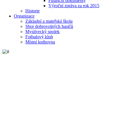
Finanční dokumenty
Výroční zpráva za rok 2015
Historie
Organizace
Základní a mateřská škola
Sbor dobrovolných hasičů
Myslivecký spolek
Fotbalový klub
Místní knihovna