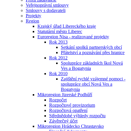
Veřejnoprávní smlouvy
Smlouvy s dodavateli
Projekty
Region
Krajský úřad Libereckého kraje
Statutární město Liberec
Euroregion Nisa - realizované projekty
Rok 2013
Setkání spolků partnerských obcí
Přátelství a poznávání přes hranice
Rok 2012
Spolupráce základních škol Nová
Ves a Bogatynia
Rok 2010
Zajištění rychlé vzájemné pomoci -
spolupráce obcí Nová Ves a
Bogatynia
Mikroregion Jizerské Podhůří
Rozpočet
Rozpočtové provizorium
Rozpočtová opatření
Střednědobé výhledy rozpočtu
Závěrečný účet
Mikroregion Hrádecko Chrastavsko