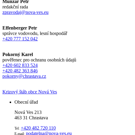
Munzar Petr
redakční rada
zpravodaj@nova-ves.eu
Effenberger Petr
správce vodovodu, lesní hospodář
+420 777 152 042
Pokorný Karel
pověřenec pro ochranu osobních údajů
+420 602 833 524
+420 482 363 846
pokorny@chrastava.cz
Krizový štáb obce Nová Ves
Obecní úřad
Nová Ves 213
463 31 Chrastava
+420 482 720 110
Tel:
podatelna@nova-ves.eu
E-mail: