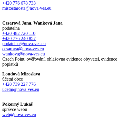
+420 776 678 733
mistostarosta@nova-ves.eu
Cesarová Jana, Wanková Jana
podatelna
+420 482 720 110
+420 776 240 857
podatelna@nova-ves.eu
cesarova@nova-ves.eu
wankova@nova-ves.eu
Czech Point, ověřování, ohlašovna evidence obyvatel, evidence
poplatků
Loudová Miroslava
účetní obce
+420 739 227 776
ucetni@nova-ves.eu
Pokorný Lukáš
správce webu
web@nova-ves.eu