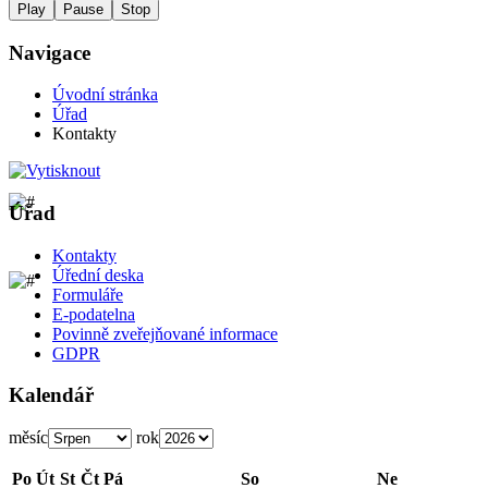
Play
Pause
Stop
Navigace
Úvodní stránka
Úřad
Kontakty
Úřad
Kontakty
Úřední deska
Formuláře
E-podatelna
Povinně zveřejňované informace
GDPR
Kalendář
měsíc
rok
Po
Út
St
Čt
Pá
So
Ne