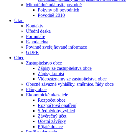
Mimořádné události, povodně
Pokyny při povodních
Povodně 2010
Úřad
Kontakty
Úřední deska
Formuláře
E-podatelna
Povinně zveřejňované informace
GDPR
Obec
Zastupitelstvo obce
Zápisy ze zastupitelstva obce
Zápisy komisí
Videozáznamy ze zastupitelstva obce
Obecně závazné vyhlášky, směrnice, řády obce
Plány obce
Ekonomické ukazatele
Rozpočet obce
Rozpočtová opatření
Střednědobý výhled
Závěrečný účet
Účetní závěrky
Přijaté dotace
Profil zadavatele