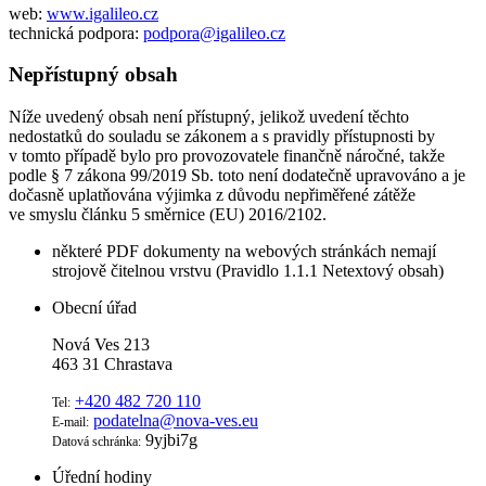
web:
www.igalileo.cz
technická podpora:
podpora@igalileo.cz
Nepřístupný obsah
Níže uvedený obsah není přístupný, jelikož uvedení těchto
nedostatků do souladu se zákonem a s pravidly přístupnosti by
v tomto případě bylo pro provozovatele finančně náročné, takže
podle § 7 zákona 99/2019 Sb. toto není dodatečně upravováno a je
dočasně uplatňována výjimka z důvodu nepřiměřené zátěže
ve smyslu článku 5 směrnice (EU) 2016/2102.
některé PDF dokumenty na webových stránkách nemají
strojově čitelnou vrstvu (Pravidlo 1.1.1 Netextový obsah)
Obecní úřad
Nová Ves 213
463 31 Chrastava
+420 482 720 110
Tel:
podatelna@nova-ves.eu
E-mail:
9yjbi7g
Datová schránka:
Úřední hodiny