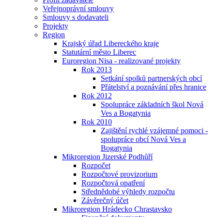
Veřejnoprávní smlouvy
Smlouvy s dodavateli
Projekty
Region
Krajský úřad Libereckého kraje
Statutární město Liberec
Euroregion Nisa - realizované projekty
Rok 2013
Setkání spolků partnerských obcí
Přátelství a poznávání přes hranice
Rok 2012
Spolupráce základních škol Nová
Ves a Bogatynia
Rok 2010
Zajištění rychlé vzájemné pomoci -
spolupráce obcí Nová Ves a
Bogatynia
Mikroregion Jizerské Podhůří
Rozpočet
Rozpočtové provizorium
Rozpočtová opatření
Střednědobé výhledy rozpočtu
Závěrečný účet
Mikroregion Hrádecko Chrastavsko