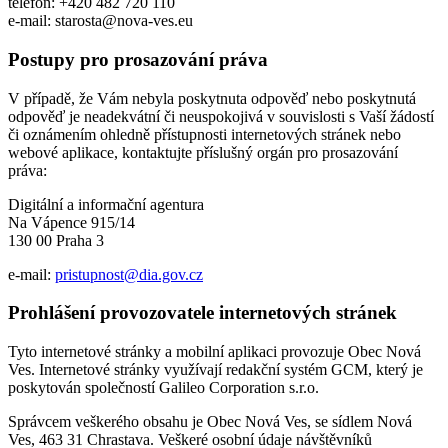
telefon: +420 482 720 110
e-mail: starosta@nova-ves.eu
Postupy pro prosazování práva
V případě, že Vám nebyla poskytnuta odpověď nebo poskytnutá
odpověď je neadekvátní či neuspokojivá v souvislosti s Vaší žádostí
či oznámením ohledně přístupnosti internetových stránek nebo
webové aplikace, kontaktujte příslušný orgán pro prosazování
práva:
Digitální a informační agentura
Na Vápence 915/14
130 00 Praha 3
e-mail:
pristupnost@dia.gov.cz
Prohlášení provozovatele internetových stránek
Tyto internetové stránky a mobilní aplikaci provozuje Obec Nová
Ves. Internetové stránky využívají redakční systém GCM, který je
poskytován společností Galileo Corporation s.r.o.
Správcem veškerého obsahu je Obec Nová Ves, se sídlem Nová
Ves, 463 31 Chrastava. Veškeré osobní údaje návštěvníků