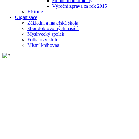
Finanční dokumenty
Výroční zpráva za rok 2015
Historie
Organizace
Základní a mateřská škola
Sbor dobrovolných hasičů
Myslivecký spolek
Fotbalový klub
Místní knihovna