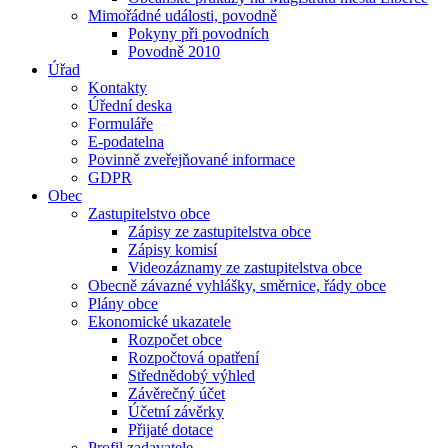
Mimořádné události, povodně
Pokyny při povodních
Povodně 2010
Úřad
Kontakty
Úřední deska
Formuláře
E-podatelna
Povinně zveřejňované informace
GDPR
Obec
Zastupitelstvo obce
Zápisy ze zastupitelstva obce
Zápisy komisí
Videozáznamy ze zastupitelstva obce
Obecně závazné vyhlášky, směrnice, řády obce
Plány obce
Ekonomické ukazatele
Rozpočet obce
Rozpočtová opatření
Střednědobý výhled
Závěrečný účet
Účetní závěrky
Přijaté dotace
Profil zadavatele