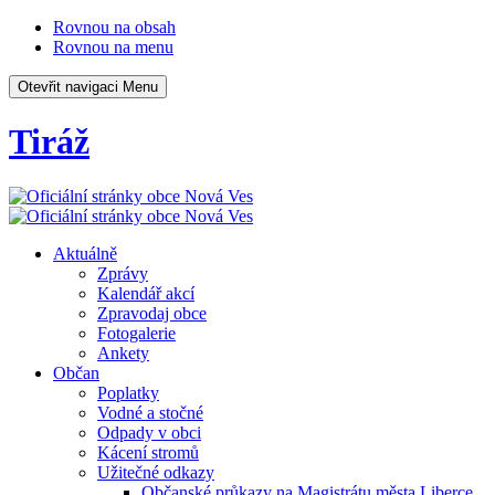
Rovnou na obsah
Rovnou na menu
Otevřit navigaci
Menu
Tiráž
Aktuálně
Zprávy
Kalendář akcí
Zpravodaj obce
Fotogalerie
Ankety
Občan
Poplatky
Vodné a stočné
Odpady v obci
Kácení stromů
Užitečné odkazy
Občanské průkazy na Magistrátu města Liberce