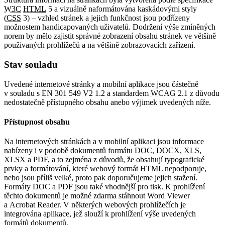
W3C
HTML
5 a vizuálně naformátována kaskádovými styly
(
CSS
3) – vzhled stránek a jejich funkčnost jsou podřízeny
možnostem handicapovaných uživatelů. Dodržení výše zmíněných
norem by mělo zajistit správné zobrazení obsahu stránek ve většině
používaných prohlížečů a na většině zobrazovacích zařízení.
Stav souladu
Uvedené internetové stránky a mobilní aplikace jsou částečně
v souladu s EN 301 549 V2 1.2 a standardem
WCAG
2.1 z důvodu
nedostatečně přístupného obsahu anebo výjimek uvedených níže.
Přístupnost obsahu
Na internetových stránkách a v mobilní aplikaci jsou informace
nabízeny i v podobě dokumentů formátu DOC, DOCX, XLS,
XLSX a PDF, a to zejména z důvodů, že obsahují typografické
prvky a formátování, které webový formát HTML nepodporuje,
nebo jsou příliš velké, proto pak doporučujeme jejich stažení.
Formáty DOC a PDF jsou také vhodnější pro tisk. K prohlížení
těchto dokumentů je možné zdarma stáhnout Word Viewer
a Acrobat Reader. V některých webových prohlížečích je
integrována aplikace, jež slouží k prohlížení výše uvedených
formátů dokumentů.