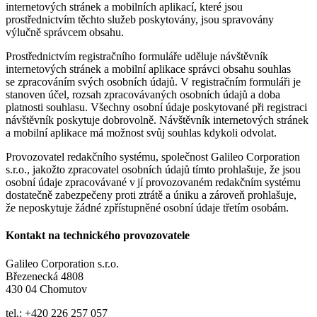
internetových stránek a mobilních aplikací, které jsou
prostřednictvím těchto služeb poskytovány, jsou spravovány
výlučně správcem obsahu.
Prostřednictvím registračního formuláře uděluje návštěvník
internetových stránek a mobilní aplikace správci obsahu souhlas
se zpracováním svých osobních údajů. V registračním formuláři je
stanoven účel, rozsah zpracovávaných osobních údajů a doba
platnosti souhlasu. Všechny osobní údaje poskytované při registraci
návštěvník poskytuje dobrovolně. Návštěvník internetových stránek
a mobilní aplikace má možnost svůj souhlas kdykoli odvolat.
Provozovatel redakčního systému, společnost Galileo Corporation
s.r.o., jakožto zpracovatel osobních údajů tímto prohlašuje, že jsou
osobní údaje zpracovávané v jí provozovaném redakčním systému
dostatečně zabezpečeny proti ztrátě a úniku a zároveň prohlašuje,
že neposkytuje žádné zpřístupněné osobní údaje třetím osobám.
Kontakt na technického provozovatele
Galileo Corporation s.r.o.
Březenecká 4808
430 04 Chomutov
tel.: +420 226 257 057