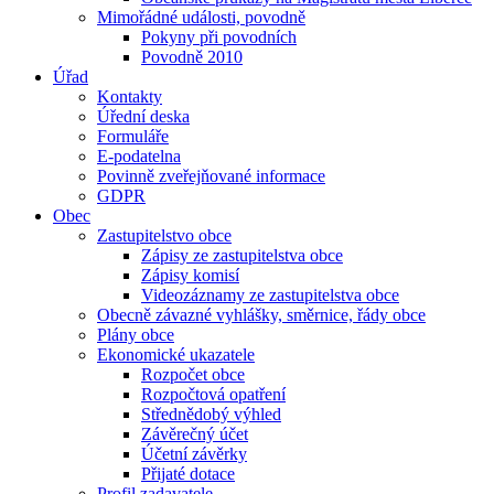
Mimořádné události, povodně
Pokyny při povodních
Povodně 2010
Úřad
Kontakty
Úřední deska
Formuláře
E-podatelna
Povinně zveřejňované informace
GDPR
Obec
Zastupitelstvo obce
Zápisy ze zastupitelstva obce
Zápisy komisí
Videozáznamy ze zastupitelstva obce
Obecně závazné vyhlášky, směrnice, řády obce
Plány obce
Ekonomické ukazatele
Rozpočet obce
Rozpočtová opatření
Střednědobý výhled
Závěrečný účet
Účetní závěrky
Přijaté dotace
Profil zadavatele