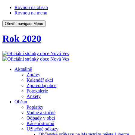
Rovnou na obsah
Rovnou na menu
Otevřit navigaci
Menu
Rok 2020
Aktuálně
Zprávy
Kalendář akcí
Zpravodaj obce
Fotogalerie
Ankety
Občan
Poplatky
Vodné a stočné
Odpady v obci
Kácení stromů
Užitečné odkazy
Občanské průkazy na Magistrátu města Liberce