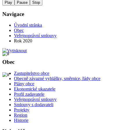
Play
Pause
Stop
Navigace
Úvodní stránka
Obec
Veřejnoprávní smlouvy
Rok 2020
Obec
Zastupitelstvo obce
Obecně závazné vyhlášky, směrnice, řády obce
Plány obce
Ekonomické ukazatele
Profil zadavatele
Veřejnoprávní smlouvy
Smlouvy s dodavateli
Projekty
Region
Historie