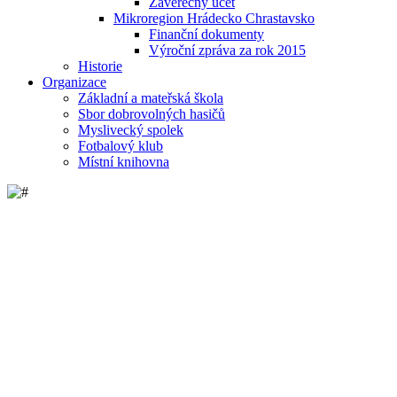
Závěrečný účet
Mikroregion Hrádecko Chrastavsko
Finanční dokumenty
Výroční zpráva za rok 2015
Historie
Organizace
Základní a mateřská škola
Sbor dobrovolných hasičů
Myslivecký spolek
Fotbalový klub
Místní knihovna