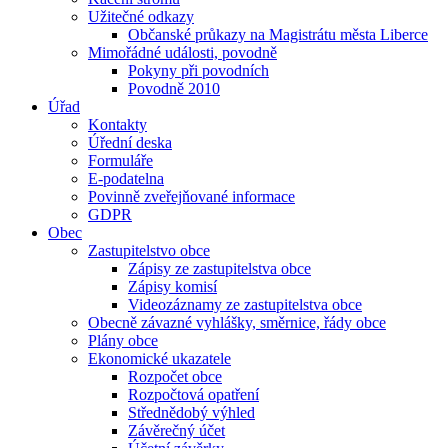
Užitečné odkazy
Občanské průkazy na Magistrátu města Liberce
Mimořádné události, povodně
Pokyny při povodních
Povodně 2010
Úřad
Kontakty
Úřední deska
Formuláře
E-podatelna
Povinně zveřejňované informace
GDPR
Obec
Zastupitelstvo obce
Zápisy ze zastupitelstva obce
Zápisy komisí
Videozáznamy ze zastupitelstva obce
Obecně závazné vyhlášky, směrnice, řády obce
Plány obce
Ekonomické ukazatele
Rozpočet obce
Rozpočtová opatření
Střednědobý výhled
Závěrečný účet