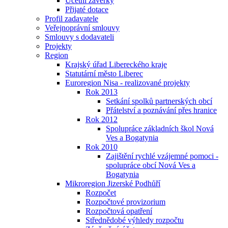
Účetní závěrky
Přijaté dotace
Profil zadavatele
Veřejnoprávní smlouvy
Smlouvy s dodavateli
Projekty
Region
Krajský úřad Libereckého kraje
Statutární město Liberec
Euroregion Nisa - realizované projekty
Rok 2013
Setkání spolků partnerských obcí
Přátelství a poznávání přes hranice
Rok 2012
Spolupráce základních škol Nová
Ves a Bogatynia
Rok 2010
Zajištění rychlé vzájemné pomoci -
spolupráce obcí Nová Ves a
Bogatynia
Mikroregion Jizerské Podhůří
Rozpočet
Rozpočtové provizorium
Rozpočtová opatření
Střednědobé výhledy rozpočtu