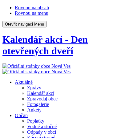
Rovnou na obsah
Rovnou na menu
Otevřit navigaci
Menu
Kalendář akcí - Den
otevřených dveří
Aktuálně
Zprávy
Kalendář akcí
Zpravodaj obce
Fotogalerie
Ankety
Občan
Poplatky
Vodné a stočné
Odpady v obci
Kácení stromů