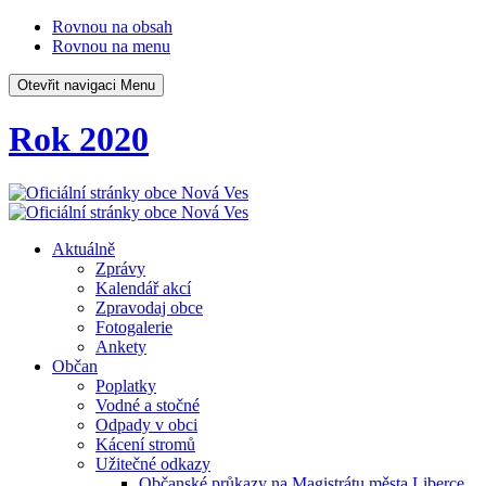
Rovnou na obsah
Rovnou na menu
Otevřit navigaci
Menu
Rok 2020
Aktuálně
Zprávy
Kalendář akcí
Zpravodaj obce
Fotogalerie
Ankety
Občan
Poplatky
Vodné a stočné
Odpady v obci
Kácení stromů
Užitečné odkazy
Občanské průkazy na Magistrátu města Liberce