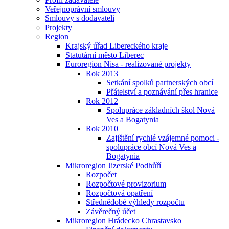
Veřejnoprávní smlouvy
Smlouvy s dodavateli
Projekty
Region
Krajský úřad Libereckého kraje
Statutární město Liberec
Euroregion Nisa - realizované projekty
Rok 2013
Setkání spolků partnerských obcí
Přátelství a poznávání přes hranice
Rok 2012
Spolupráce základních škol Nová
Ves a Bogatynia
Rok 2010
Zajištění rychlé vzájemné pomoci -
spolupráce obcí Nová Ves a
Bogatynia
Mikroregion Jizerské Podhůří
Rozpočet
Rozpočtové provizorium
Rozpočtová opatření
Střednědobé výhledy rozpočtu
Závěrečný účet
Mikroregion Hrádecko Chrastavsko