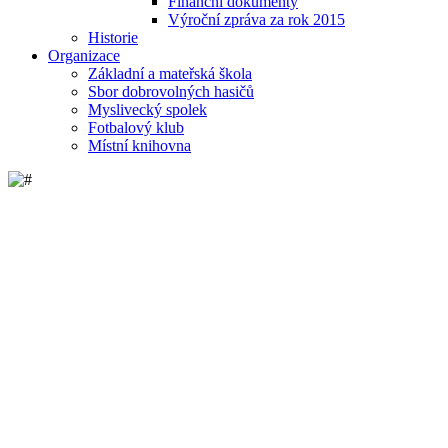
Finanční dokumenty
Výroční zpráva za rok 2015
Historie
Organizace
Základní a mateřská škola
Sbor dobrovolných hasičů
Myslivecký spolek
Fotbalový klub
Místní knihovna