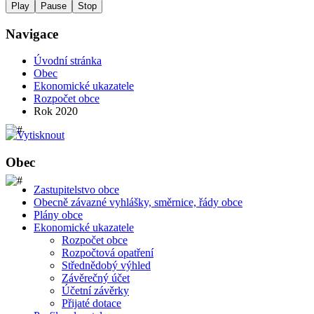
Play
Pause
Stop
Navigace
Úvodní stránka
Obec
Ekonomické ukazatele
Rozpočet obce
Rok 2020
Obec
Zastupitelstvo obce
Obecně závazné vyhlášky, směrnice, řády obce
Plány obce
Ekonomické ukazatele
Rozpočet obce
Rozpočtová opatření
Střednědobý výhled
Závěrečný účet
Účetní závěrky
Přijaté dotace