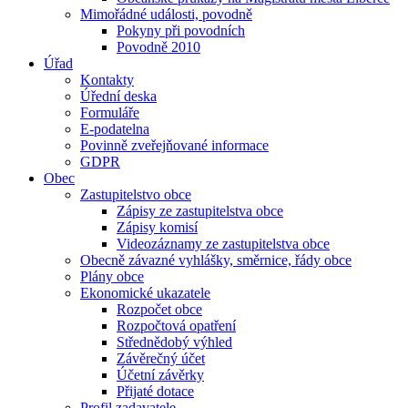
Mimořádné události, povodně
Pokyny při povodních
Povodně 2010
Úřad
Kontakty
Úřední deska
Formuláře
E-podatelna
Povinně zveřejňované informace
GDPR
Obec
Zastupitelstvo obce
Zápisy ze zastupitelstva obce
Zápisy komisí
Videozáznamy ze zastupitelstva obce
Obecně závazné vyhlášky, směrnice, řády obce
Plány obce
Ekonomické ukazatele
Rozpočet obce
Rozpočtová opatření
Střednědobý výhled
Závěrečný účet
Účetní závěrky
Přijaté dotace
Profil zadavatele