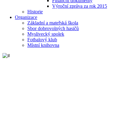
Finanční dokumenty
Výroční zpráva za rok 2015
Historie
Organizace
Základní a mateřská škola
Sbor dobrovolných hasičů
Myslivecký spolek
Fotbalový klub
Místní knihovna