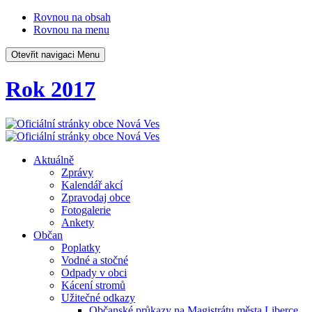
Rovnou na obsah
Rovnou na menu
Otevřit navigaci
Menu
Rok 2017
Aktuálně
Zprávy
Kalendář akcí
Zpravodaj obce
Fotogalerie
Ankety
Občan
Poplatky
Vodné a stočné
Odpady v obci
Kácení stromů
Užitečné odkazy
Občanské průkazy na Magistrátu města Liberce