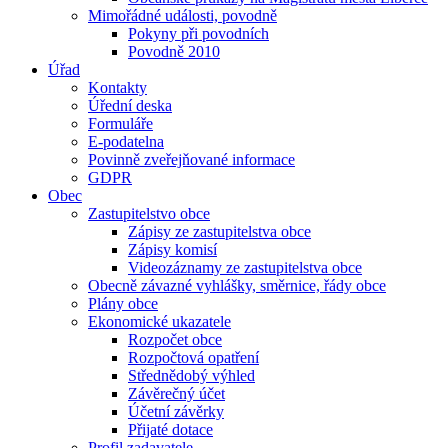
Mimořádné události, povodně
Pokyny při povodních
Povodně 2010
Úřad
Kontakty
Úřední deska
Formuláře
E-podatelna
Povinně zveřejňované informace
GDPR
Obec
Zastupitelstvo obce
Zápisy ze zastupitelstva obce
Zápisy komisí
Videozáznamy ze zastupitelstva obce
Obecně závazné vyhlášky, směrnice, řády obce
Plány obce
Ekonomické ukazatele
Rozpočet obce
Rozpočtová opatření
Střednědobý výhled
Závěrečný účet
Účetní závěrky
Přijaté dotace
Profil zadavatele