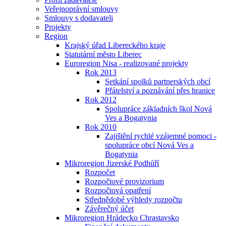
Veřejnoprávní smlouvy
Smlouvy s dodavateli
Projekty
Region
Krajský úřad Libereckého kraje
Statutární město Liberec
Euroregion Nisa - realizované projekty
Rok 2013
Setkání spolků partnerských obcí
Přátelství a poznávání přes hranice
Rok 2012
Spolupráce základních škol Nová
Ves a Bogatynia
Rok 2010
Zajištění rychlé vzájemné pomoci -
spolupráce obcí Nová Ves a
Bogatynia
Mikroregion Jizerské Podhůří
Rozpočet
Rozpočtové provizorium
Rozpočtová opatření
Střednědobé výhledy rozpočtu
Závěrečný účet
Mikroregion Hrádecko Chrastavsko