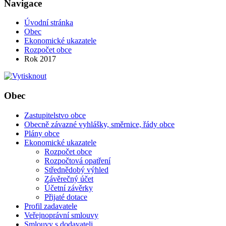
Navigace
Úvodní stránka
Obec
Ekonomické ukazatele
Rozpočet obce
Rok 2017
Obec
Zastupitelstvo obce
Obecně závazné vyhlášky, směrnice, řády obce
Plány obce
Ekonomické ukazatele
Rozpočet obce
Rozpočtová opatření
Střednědobý výhled
Závěrečný účet
Účetní závěrky
Přijaté dotace
Profil zadavatele
Veřejnoprávní smlouvy
Smlouvy s dodavateli