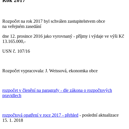
Rok 2017
Rozpočet na rok 2017 byl schválen zastupitelstvem obce
na veřejném zasedání
dne 12. prosince 2016 jako vyrovnaný - příjmy i výdaje ve výši Kč
13.165.000,-
USN č. 107/16
Rozpočet vypracovala: J. Weissová, ekonomka obce
rozpočet v členění na paragrafy - dle zákona o rozpočtových
pravidlech
rozpočtová opatření v roce 2017 - přehled
- poslední aktualizace
15. 1. 2018