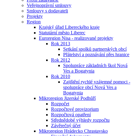
Veřejnoprávní smlouvy
Smlouvy s dodavateli
Projekty
Region
Krajský úřad Libereckého kraje
Statutární město Liberec
Euroregion Nisa - realizované projekty
Rok 2013
Setkání spolků partnerských obcí
Přátelství a poznávání přes hranice
Rok 2012
Spolupráce základních škol Nová
Ves a Bogatynia
Rok 2010
Zajištění rychlé vzájemné pomoci -
spolupráce obcí Nová Ves a
Bogatynia
Mikroregion Jizerské Podhůří
Rozpočet
Rozpočtové provizorium
Rozpočtová opatření
Střednědobé výhledy rozpočtu
Závěrečný účet
Mikroregion Hrádecko Chrastavsko