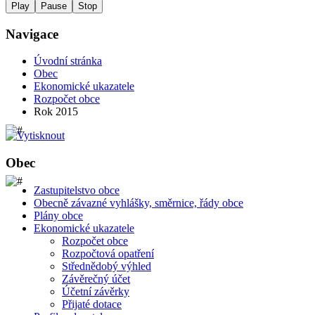
Play
Pause
Stop
Navigace
Úvodní stránka
Obec
Ekonomické ukazatele
Rozpočet obce
Rok 2015
Obec
Zastupitelstvo obce
Obecně závazné vyhlášky, směrnice, řády obce
Plány obce
Ekonomické ukazatele
Rozpočet obce
Rozpočtová opatření
Střednědobý výhled
Závěrečný účet
Účetní závěrky
Přijaté dotace