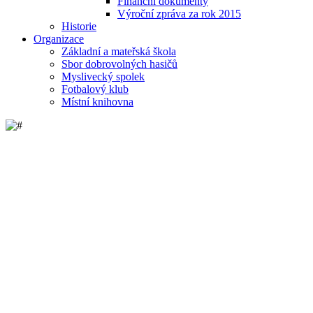
Finanční dokumenty
Výroční zpráva za rok 2015
Historie
Organizace
Základní a mateřská škola
Sbor dobrovolných hasičů
Myslivecký spolek
Fotbalový klub
Místní knihovna