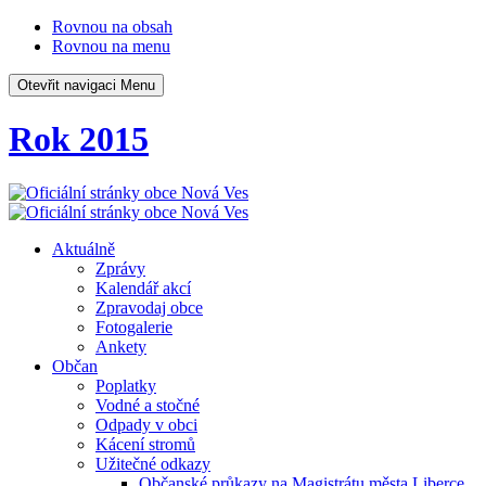
Rovnou na obsah
Rovnou na menu
Otevřit navigaci
Menu
Rok 2015
Aktuálně
Zprávy
Kalendář akcí
Zpravodaj obce
Fotogalerie
Ankety
Občan
Poplatky
Vodné a stočné
Odpady v obci
Kácení stromů
Užitečné odkazy
Občanské průkazy na Magistrátu města Liberce