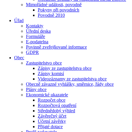
Mimořádné události, povodně
Pokyny při povodních
Povodně 2010
Úřad
Kontakty
Úřední deska
Formuláře
E-podatelna
Povinně zveřejňované informace
GDPR
Obec
Zastupitelstvo obce
Zápisy ze zastupitelstva obce
Zápisy komisí
Videozáznamy ze zastupitelstva obce
Obecně závazné vyhlášky, směrnice, řády obce
Plány obce
Ekonomické ukazatele
Rozpočet obce
Rozpočtová opatření
Střednědobý výhled
Závěrečný účet
Účetní závěrky
Přijaté dotace
Profil zadavatele