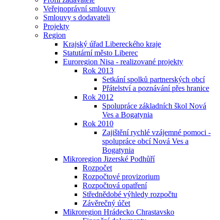
Veřejnoprávní smlouvy
Smlouvy s dodavateli
Projekty
Region
Krajský úřad Libereckého kraje
Statutární město Liberec
Euroregion Nisa - realizované projekty
Rok 2013
Setkání spolků partnerských obcí
Přátelství a poznávání přes hranice
Rok 2012
Spolupráce základních škol Nová
Ves a Bogatynia
Rok 2010
Zajištění rychlé vzájemné pomoci -
spolupráce obcí Nová Ves a
Bogatynia
Mikroregion Jizerské Podhůří
Rozpočet
Rozpočtové provizorium
Rozpočtová opatření
Střednědobé výhledy rozpočtu
Závěrečný účet
Mikroregion Hrádecko Chrastavsko