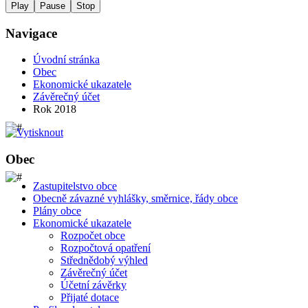
Play
Pause
Stop
Navigace
Úvodní stránka
Obec
Ekonomické ukazatele
Závěrečný účet
Rok 2018
Obec
Zastupitelstvo obce
Obecně závazné vyhlášky, směrnice, řády obce
Plány obce
Ekonomické ukazatele
Rozpočet obce
Rozpočtová opatření
Střednědobý výhled
Závěrečný účet
Účetní závěrky
Přijaté dotace