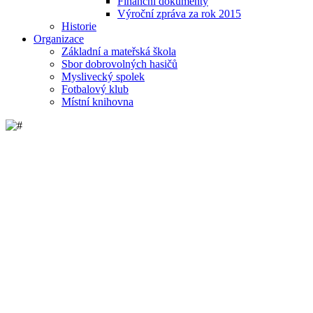
Finanční dokumenty
Výroční zpráva za rok 2015
Historie
Organizace
Základní a mateřská škola
Sbor dobrovolných hasičů
Myslivecký spolek
Fotbalový klub
Místní knihovna