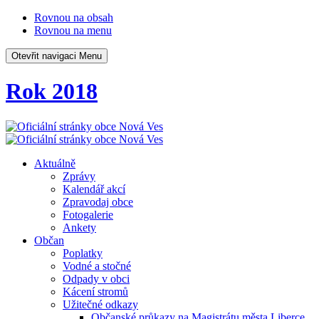
Rovnou na obsah
Rovnou na menu
Otevřit navigaci
Menu
Rok 2018
Aktuálně
Zprávy
Kalendář akcí
Zpravodaj obce
Fotogalerie
Ankety
Občan
Poplatky
Vodné a stočné
Odpady v obci
Kácení stromů
Užitečné odkazy
Občanské průkazy na Magistrátu města Liberce