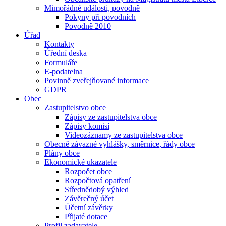
Mimořádné události, povodně
Pokyny při povodních
Povodně 2010
Úřad
Kontakty
Úřední deska
Formuláře
E-podatelna
Povinně zveřejňované informace
GDPR
Obec
Zastupitelstvo obce
Zápisy ze zastupitelstva obce
Zápisy komisí
Videozáznamy ze zastupitelstva obce
Obecně závazné vyhlášky, směrnice, řády obce
Plány obce
Ekonomické ukazatele
Rozpočet obce
Rozpočtová opatření
Střednědobý výhled
Závěrečný účet
Účetní závěrky
Přijaté dotace
Profil zadavatele