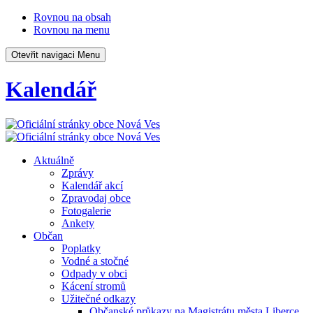
Rovnou na obsah
Rovnou na menu
Otevřit navigaci
Menu
Kalendář
Aktuálně
Zprávy
Kalendář akcí
Zpravodaj obce
Fotogalerie
Ankety
Občan
Poplatky
Vodné a stočné
Odpady v obci
Kácení stromů
Užitečné odkazy
Občanské průkazy na Magistrátu města Liberce