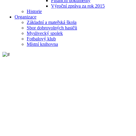
Finanční dokumenty
Výroční zpráva za rok 2015
Historie
Organizace
Základní a mateřská škola
Sbor dobrovolných hasičů
Myslivecký spolek
Fotbalový klub
Místní knihovna