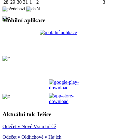
28
29
30
31
1
2
3
Mobilní aplikace
Aktuální tok Jeřice
Odečet v Nové Vsi u hřiště
Odečet v Oldřichově v Hajích