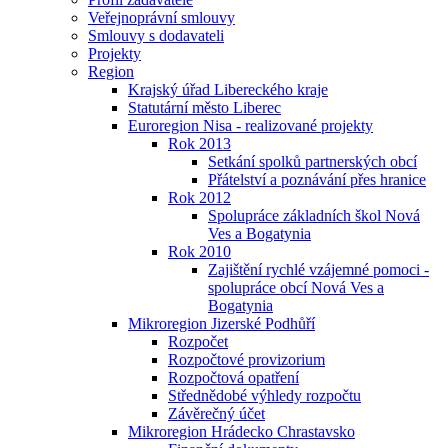
Veřejnoprávní smlouvy
Smlouvy s dodavateli
Projekty
Region
Krajský úřad Libereckého kraje
Statutární město Liberec
Euroregion Nisa - realizované projekty
Rok 2013
Setkání spolků partnerských obcí
Přátelství a poznávání přes hranice
Rok 2012
Spolupráce základních škol Nová
Ves a Bogatynia
Rok 2010
Zajištění rychlé vzájemné pomoci -
spolupráce obcí Nová Ves a
Bogatynia
Mikroregion Jizerské Podhůří
Rozpočet
Rozpočtové provizorium
Rozpočtová opatření
Střednědobé výhledy rozpočtu
Závěrečný účet
Mikroregion Hrádecko Chrastavsko