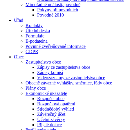
Mimořádné události, povodně
Pokyny při povodních
Povodně 2010
Úřad
Kontakty
Úřední deska
Formuláře
E-podatelna
Povinně zveřejňované informace
GDPR
Obec
Zastupitelstvo obce
Zápisy ze zastupitelstva obce
Zápisy komisí
Videozáznamy ze zastupitelstva obce
Obecně závazné vyhlášky, směrnice, řády obce
Plány obce
Ekonomické ukazatele
Rozpočet obce
Rozpočtová opatření
Střednědobý výhled
Závěrečný účet
Účetní závěrky
Přijaté dotace
Profil zadavatele