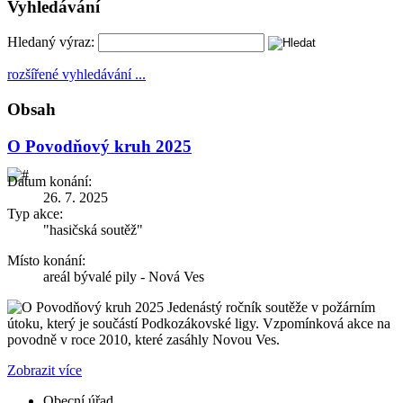
Vyhledávání
Hledaný výraz:
rozšířené vyhledávání ...
Obsah
O Povodňový kruh 2025
Datum konání:
26. 7. 2025
Typ akce:
"hasičská soutěž"
Místo konání:
areál bývalé pily - Nová Ves
Jedenástý ročník soutěže v požárním
útoku, který je součástí Podkozákovské ligy. Vzpomínková akce na
povodně v roce 2010, které zasáhly Novou Ves.
Zobrazit více
Obecní úřad