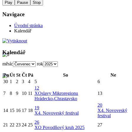
Play
Pause
Stop
Navigace
Úvodní stránka
Kalendář
Kalendář
měsíc
rok
Po
Út
St
Čt
Pá
So
Ne
30
1
2
3
4
5
6
12
7
8
9
10
11
X
Oslavy Mikroregionu
13
Hrádecko-Chrastavsko
20
19
14
15
16
17
18
X
4. Novoveský
X
4. Novoveský festival
festival
26
21
22
23
24
25
27
X
O Povodňový kruh 2025